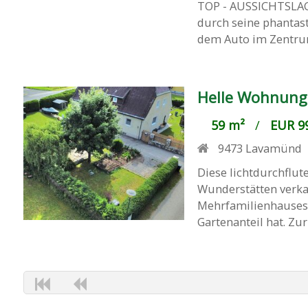
TOP - AUSSICHTSLAGE
durch seine phantast
dem Auto im Zentrum 
Helle Wohnung 
59 m²
/
EUR 99
9473
Lavamünd
Diese lichtdurchflu
Wunderstätten verkau
Mehrfamilienhauses
Gartenanteil hat. Zur