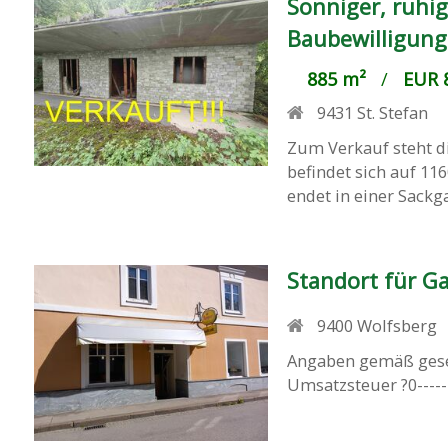
Sonniger, ruhi
Baubewilligung
885 m²
/
EUR 8
9431
St. Stefan
Zum Verkauf steht d
befindet sich auf 11
endet in einer Sackga
Standort für Ga
9400
Wolfsberg
Angaben gemäß geset
Umsatzsteuer ?0---------