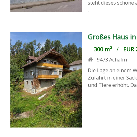
steht dieses schöne a
...
Großes Haus in
300 m²
/
EUR 2
9473
Achalm
Die Lage an einem Wa
Zufahrt in einer Sac
und Tiere erhöht. Da