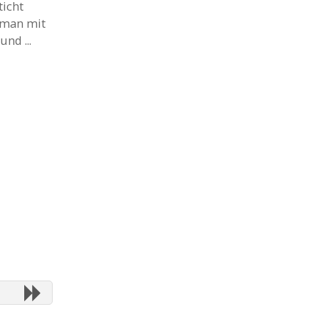
ticht
t man mit
nd ...