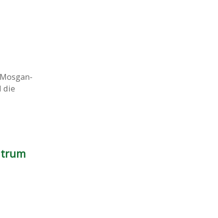
 Mosgan-
 die
ntrum