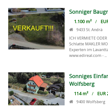
Sonniger Baugr
1.100 m²
/
EUR
9433
St. Andrä
ICH VERMIETE ODER 
Schlatte MAKLER MOS
Experten im Lavantta
www.edireal.com - ...
Sonniges Einfa
Wolfsberg
114 m²
/
EUR 2
9400
Wolfsberg