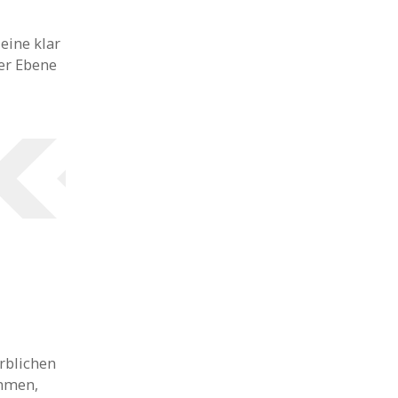
eine klar
ner Ebene
rblichen
ommen,