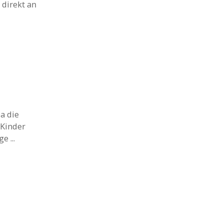
 direkt an
a die
 Kinder
 ...