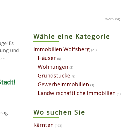
Wähle eine Kategorie
ge! Es
Immobilien Wolfsberg
htung und
(29)
...
Häuser
(8)
Wohnungen
(3)
Grundstücke
(8)
tadt!
Gewerbeimmobilien
(3)
Landwirschaftliche Immobilien
(3)
Wo suchen Sie
ag ...
Kärnten
(193)