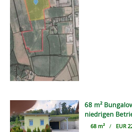
68 m² Bungalow
niedrigen Betr
68 m²
/
EUR 22