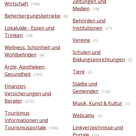
Zeitungen und
Wirtschaft
(193)
Medien
(18)
Beherbergungsbetriebe
(6)
Behörden und
Lokaluide - Essen und
Institutionen
(27)
Trinken
(10)
Vereine
(1)
Wellness, Schönheit und
Schulen und
Wohlbefinden
(4)
Bildungseinrichtungen
(2)
Ärzte, Apotheken,
Tiere
(2)
Gesundheit
(141)
Städte und
Finanzen,
Gemeinden
(132)
Versicherungen und
Berater
(372)
Musik, Kunst & Kultur
(1)
Tourismus
Webcams
(1)
Informationen und
Tourismusportale
Linkverzeichnisse und
(103)
Portale
(33)