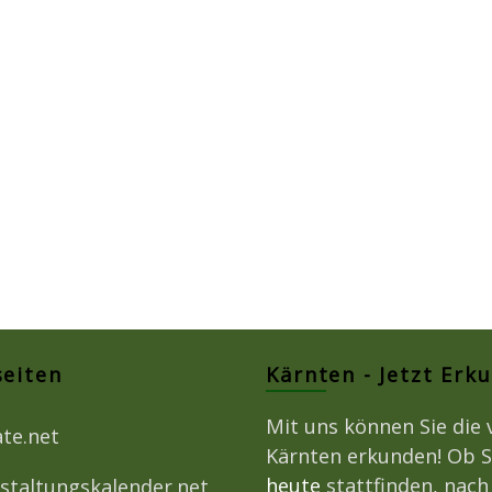
seiten
Kärnten - Jetzt Erk
Mit uns können Sie die 
ate.net
Kärnten erkunden! Ob S
heute
stattfinden, nac
staltungskalender.net