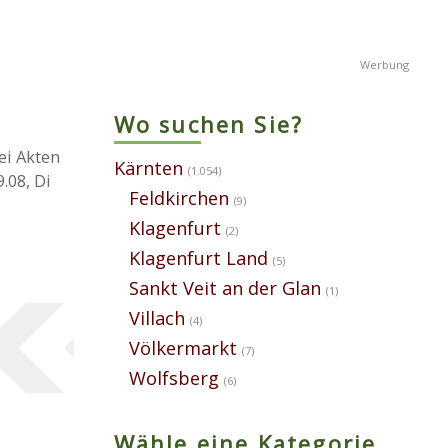
Wo suchen Sie?
ei Akten
Kärnten
(1.054)
.08, Di
Feldkirchen
(9)
Klagenfurt
(2)
Klagenfurt Land
(5)
Sankt Veit an der Glan
(1)
Villach
(4)
Völkermarkt
(7)
Wolfsberg
(6)
Wähle eine Kategorie