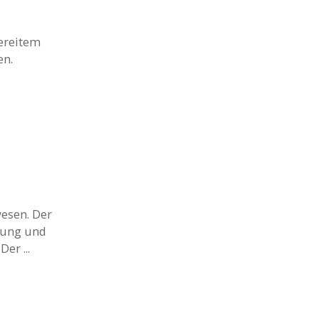
bereitem
en.
wesen. Der
olung und
er ...