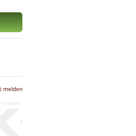
t melden
0-775-0-0-0-C