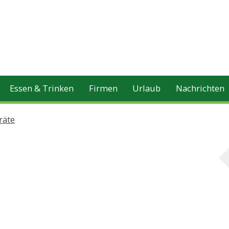
Essen & Trinken
Firmen
Urlaub
Nachrichten
räte