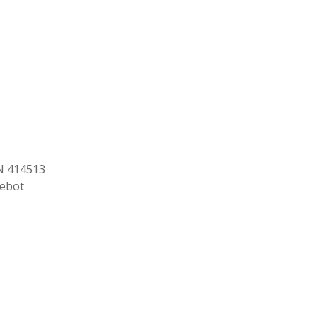
N 414513
gebot