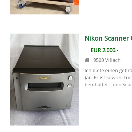
Nikon Scanner 
EUR 2.000.-
9500
Villach
Ich biete einen gebr
)an. Er ist sowohl fü
beinhaltet: - den Sca