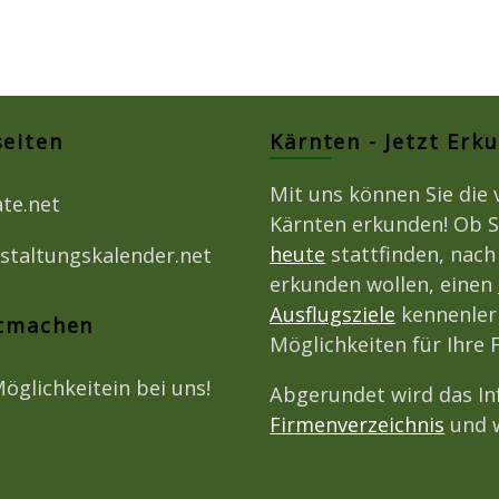
seiten
Kärnten - Jetzt Erk
Mit uns können Sie die 
ate.net
Kärnten erkunden! Ob S
heute
stattfinden, nac
staltungskalender.net
erkunden wollen, einen
Ausflugsziele
kennenlern
itmachen
Möglichkeiten für Ihre
Möglichkeitein bei uns!
Abgerundet wird das I
Firmenverzeichnis
und w