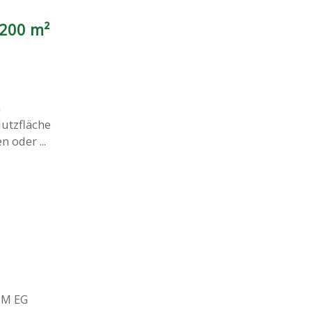
 200 m²
G
utzfläche
 oder ...
IM EG