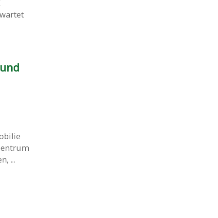
E
rwartet
 und
obilie
 Zentrum
, ...