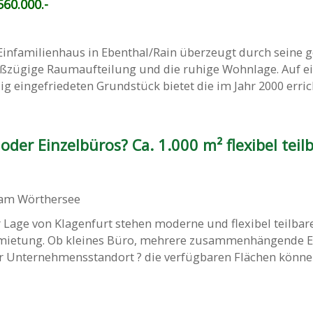
60.000.-
Einfamilienhaus in Ebenthal/Rain überzeugt durch seine g
oßzügige Raumaufteilung und die ruhige Wohnlage. Auf e
g eingefriedeten Grundstück bietet die im Jahr 2000 erricht
er Einzelbüros? Ca. 1.000 m² flexibel teilb
 am Wörthersee
 Lage von Klagenfurt stehen moderne und flexibel teilbar
rmietung. Ob kleines Büro, mehrere zusammenhängende E
r Unternehmensstandort ? die verfügbaren Flächen könn