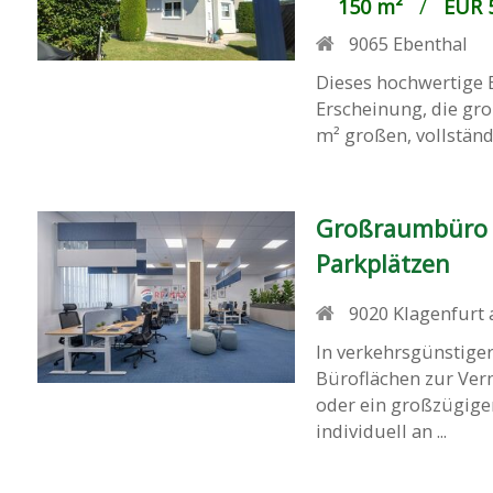
150 m²
/
EUR 5
9065
Ebenthal
Dieses hochwertige 
Erscheinung, die gr
m² großen, vollständi
Großraumbüro od
Parkplätzen
9020
Klagenfurt
In verkehrsgünstiger
Büroflächen zur Ve
oder ein großzügige
individuell an ...