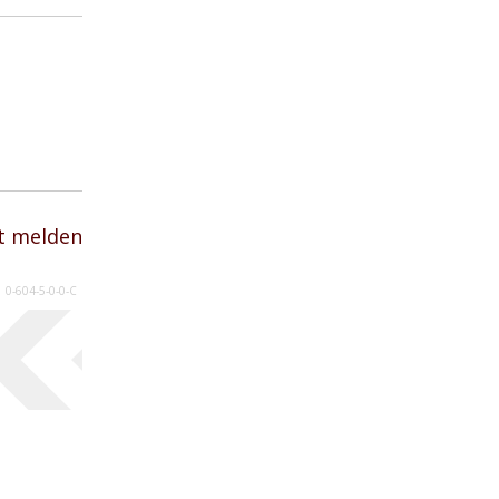
t melden
0-604-5-0-0-C