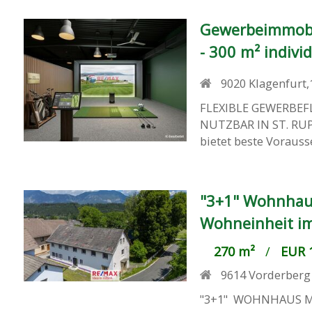
Gewerbeimmobili
- 300 m² indivi
9020
Klagenfurt,
FLEXIBLE GEWERBEFL
NUTZBAR IN ST. RUP
bietet beste Vorauss
"3+1" Wohnhaus
Wohneinheit i
270 m²
/
EUR 1
9614
Vorderberg
"3+1" WOHNHAUS M