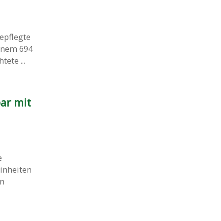
epflegte
inem 694
ete ...
ar mit
e
inheiten
en