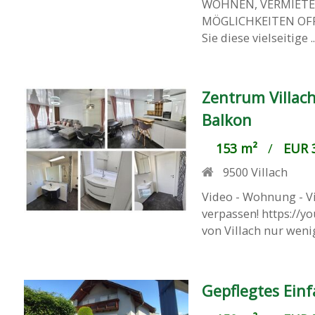
WOHNEN, VERMIETEN
MÖGLICHKEITEN OFFEN
Sie diese vielseitige ..
Zentrum Villa
Balkon
153 m²
/
EUR 3
9500
Villach
Video - Wohnung - Vi
verpassen! https://
von Villach nur wenig
Gepflegtes Ein