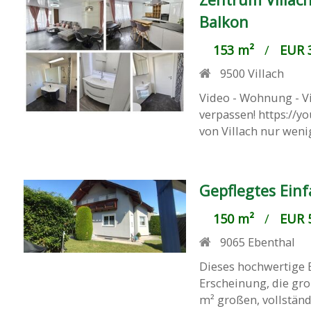
Balkon
153 m²
/
EUR 3
9500
Villach
Video - Wohnung - Vi
verpassen! https://
von Villach nur wenig
Gepflegtes Ein
150 m²
/
EUR 5
9065
Ebenthal
Dieses hochwertige 
Erscheinung, die gr
m² großen, vollständi