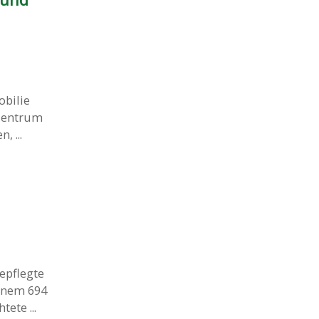
obilie
 Zentrum
, ...
epflegte
inem 694
ete ...