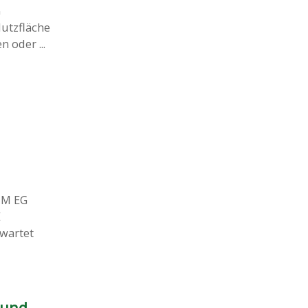
G
utzfläche
 oder ...
IM EG
E
rwartet
 und