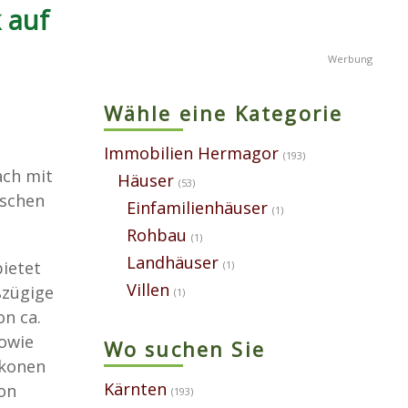
 auf
Wähle eine Kategorie
Immobilien Hermagor
(193)
ach mit
Häuser
(53)
ischen
Einfamilienhäuser
(1)
Rohbau
(1)
Landhäuser
ietet
(1)
Villen
ßzügige
(1)
on ca.
sowie
Wo suchen Sie
lkonen
Kärnten
on
(193)