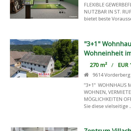
FLEXIBLE GEWERBEFL
NUTZBAR IN ST. RUP
bietet beste Vorauss
"3+1" Wohnhaus
Wohneinheit i
270 m²
/
EUR 1
9614
Vorderberg
"3+1" WOHNHAUS M
WOHNEN, VERMIETEN
MÖGLICHKEITEN OFFEN
Sie diese vielseitige ..
Zentrum Villa