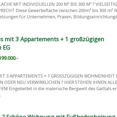
ÄCHE MIT INDIVIDUELLEN 200 M² BIS 300 M² ? VIELSEITI
RECHT Diese Gewerbefläche zwischen 200m² bis 300 m² N
etzungen für Unternehmen, Praxen, Bildungseinrichtungen
 mit 3 Appartements + 1 großzügigen
m EG
99.000.-
IT 3 APPARTEMENTS + 1 GROSSZÜGIGEN WOHNEINHEIT 
 ODER NEU VERWIRKLICHEN ? HIER STEHEN IHNEN ALL
! Eingebettet in die malerische Bergwelt des Gailtals e
.
ch ? Schöne Wohnung mit Fußbodenheizung