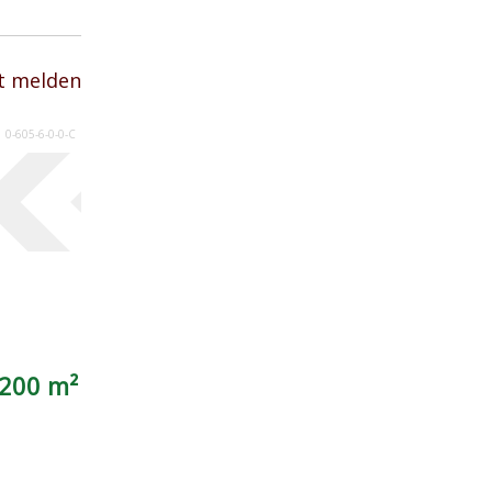
t melden
0-605-6-0-0-C
 200 m²